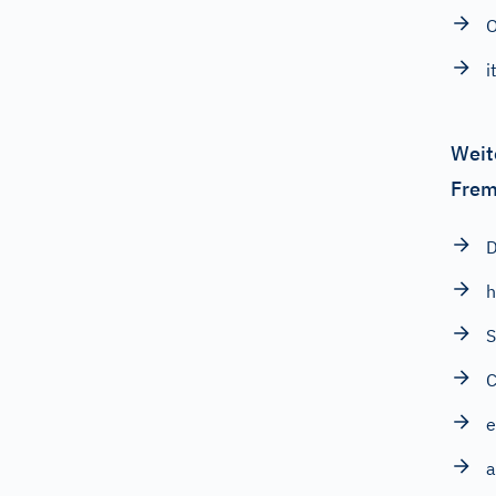
O
i
Weit
Frem
D
h
S
e
a