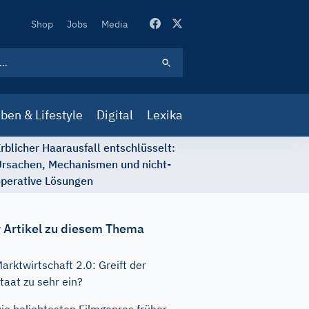
Secondary
Shop
Jobs
Media
Navigation
ben & Lifestyle
Digital
Lexika
rblicher Haarausfall entschlüsselt:
rsachen, Mechanismen und nicht-
perative Lösungen
 Artikel zu diesem Thema
arktwirtschaft 2.0: Greift der
taat zu sehr ein?