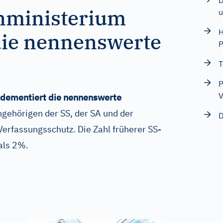
D
nministerium
u
H
die nennenswerte
P
T
P
V
dementiert die nennenswerte
gehörigen der SS, der SA und der
D
erfassungsschutz. Die Zahl früherer SS-
als 2%.