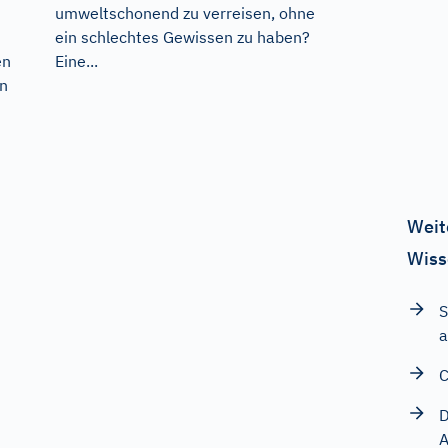
umweltschonend zu verreisen, ohne
ein schlechtes Gewissen zu haben?
Eine...
en
an
Weit
Wiss
S
a
C
D
A