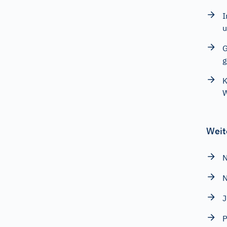
I
u
G
g
K
Weit
N
N
P