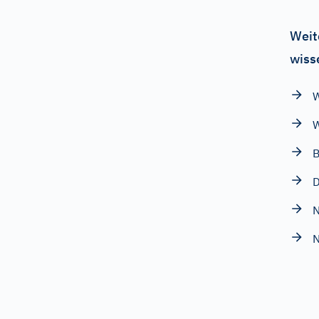
Weit
wiss
W
W
B
D
N
N