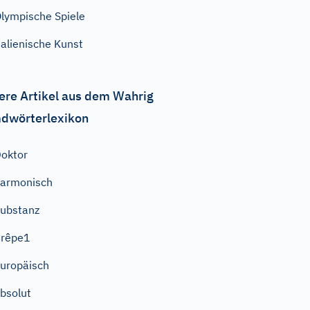
lympische Spiele
talienische Kunst
ere Artikel aus dem Wahrig
dwörterlexikon
oktor
armonisch
ubstanz
Crêpe1
uropäisch
bsolut