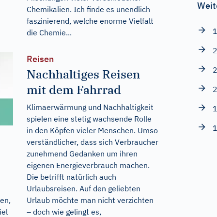
Weit
Chemikalien. Ich finde es unendlich
faszinierend, welche enorme Vielfalt
1
die Chemie...
2
Reisen
2
Nachhaltiges Reisen
mit dem Fahrrad
2
Klimaerwärmung und Nachhaltigkeit
1
spielen eine stetig wachsende Rolle
1
in den Köpfen vieler Menschen. Umso
verständlicher, dass sich Verbraucher
zunehmend Gedanken um ihren
eigenen Energieverbrauch machen.
Die betrifft natürlich auch
Urlaubsreisen. Auf den geliebten
Urlaub möchte man nicht verzichten
en,
– doch wie gelingt es,
iel