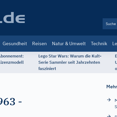
Gesundheit
Reisen
Natur & Umwelt
Technik
Le
 Abonnement:
Lego Star Wars: Warum die Kult-
E
Lizenzmodell
Serie Sammler seit Jahrzehnten
U
fasziniert
o
Mehr
963
-
M
S