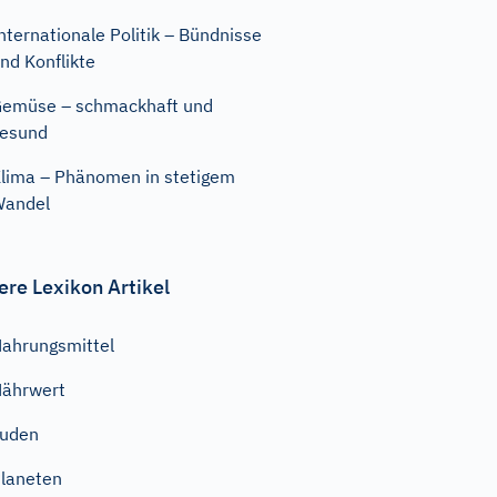
nternationale Politik – Bündnisse
nd Konflikte
emüse – schmackhaft und
esund
lima – Phänomen in stetigem
Wandel
ere Lexikon Artikel
ahrungsmittel
ährwert
Juden
laneten