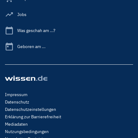
Jobs
Was geschah am ...?
Geboren am ...
Footer
Impressum
Menu
Datenschutz
Legal
Datenschutzeinstellungen
Erklärung zur Barrierefreiheit
Mediadaten
Nutzungsbedingungen