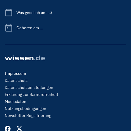
Was geschah am ...?
Geboren am ...
Footer
Impressum
Menu
Datenschutz
Legal
Datenschutzeinstellungen
Erklärung zur Barrierefreiheit
Mediadaten
Nutzungsbedingungen
Newsletter Registrierung