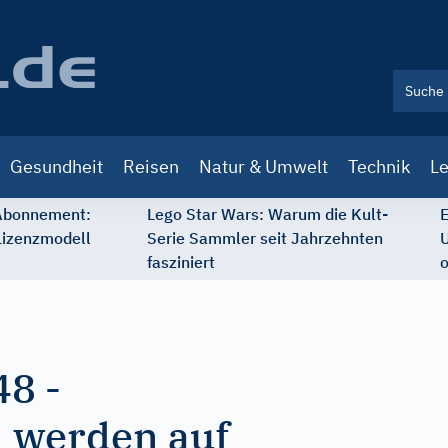
Gesundheit
Reisen
Natur & Umwelt
Technik
Le
 Abonnement:
Lego Star Wars: Warum die Kult-
E
Lizenzmodell
Serie Sammler seit Jahrzehnten
U
fasziniert
o
48
-
 werden auf