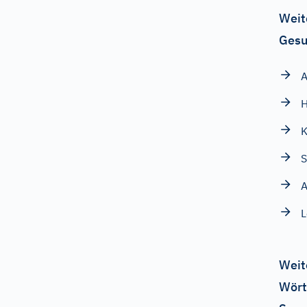
Weit
Gesu
K
S
A
Weit
Wört