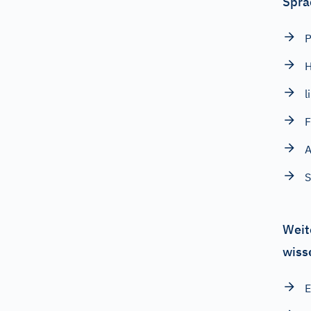
Spra
P
l
Weit
wiss
E