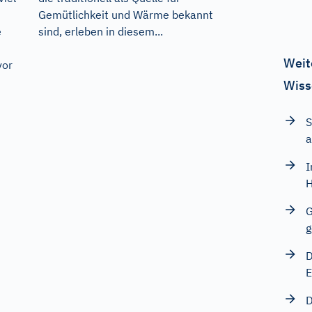
Gemütlichkeit und Wärme bekannt
sind, erleben in diesem...
e
Weit
vor
Wiss
S
a
I
H
G
g
D
E
D