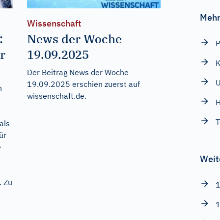
Mehr
Wissenschaft
:
News der Woche
P
r
19.09.2025
K
Der Beitrag
News der Woche
U
19.09.2025
erschien zuerst auf
h
wissenschaft.de
.
H
T
als
ür
e
Weit
. Zu
1
1