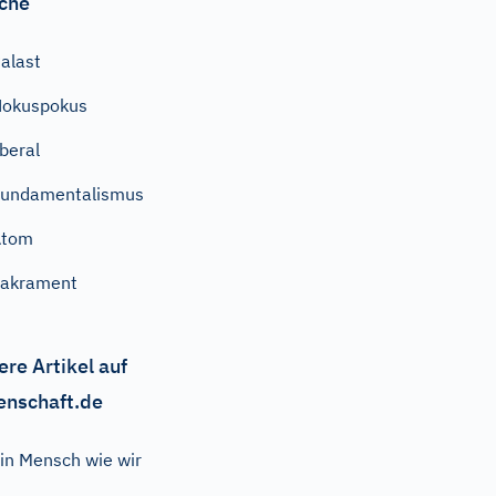
che
alast
Hokuspokus
iberal
Fundamentalismus
Atom
Sakrament
ere Artikel auf
enschaft.de
in Mensch wie wir