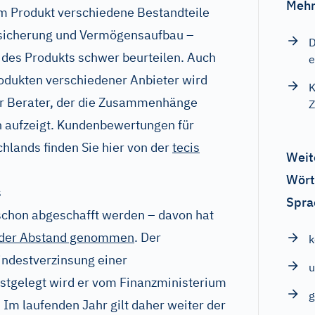
Mehr
em Produkt verschiedene Bestandteile
rsicherung und Vermögensaufbau –
D
e des Produkts schwer beurteilen. Auch
e
odukten verschiedener Anbieter wird
K
ter Berater, der die Zusammenhänge
Z
n aufzeigt. Kundenbewertungen für
lands finden Sie hier von der
tecis
Weit
Wört
s
Spra
 schon abgeschafft werden – davon hat
der Abstand genommen
. Der
indestverzinsung einer
u
stgelegt wird er vom Finanzministerium
 Im laufenden Jahr gilt daher weiter der