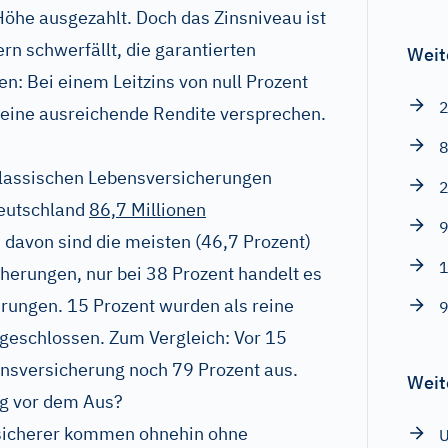
öhe ausgezahlt. Doch das Zinsniveau ist
ern schwerfällt, die garantierten
Weit
n: Bei einem Leitzins von null Prozent
2
 eine ausreichende Rendite versprechen.
8
 klassischen Lebensversicherungen
2
Deutschland
86,7 Millionen
9
, davon sind die meisten (46,7 Prozent)
1
erungen, nur bei 38 Prozent handelt es
rungen. 15 Prozent wurden als reine
9
geschlossen. Zum Vergleich: Vor 15
ensversicherung noch 79 Prozent aus.
Weit
g vor dem Aus?
sicherer kommen ohnehin ohne