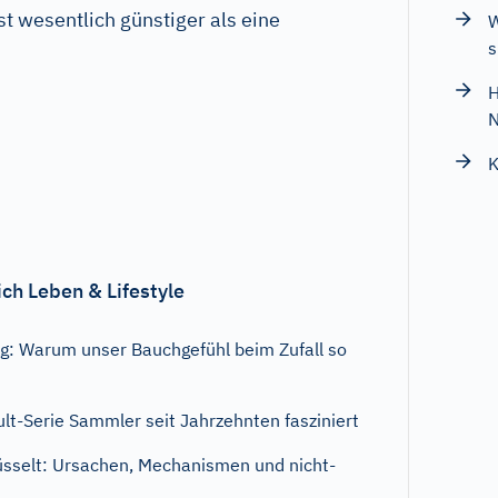
st wesentlich günstiger als eine
W
s
H
K
ch Leben & Lifestyle
ag: Warum unser Bauchgefühl beim Zufall so
lt-Serie Sammler seit Jahrzehnten fasziniert
lüsselt: Ursachen, Mechanismen und nicht-