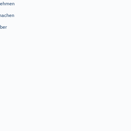
nehmen
machen
ber