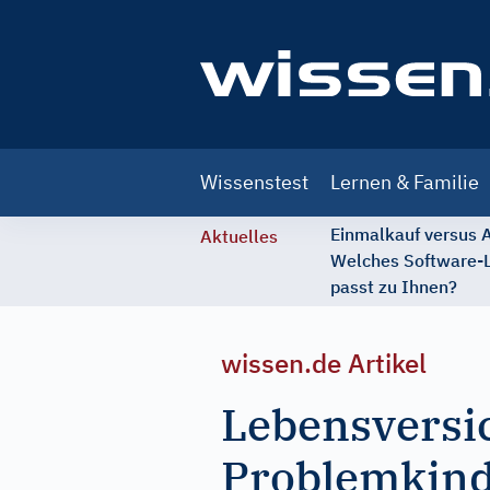
Main
Wissenstest
Lernen & Familie
navigation
Einmalkauf versus
Aktuelles
Welches Software-
passt zu Ihnen?
wissen.de Artikel
Lebensversi
Problemkind