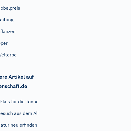
obelpreis
eitung
flanzen
Oper
elterbe
ere Artikel auf
enschaft.de
kkus für die Tonne
esuch aus dem All
atur neu erfinden