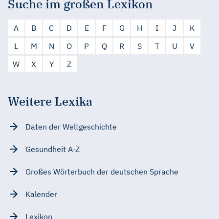
Suche im großen Lexikon
A
B
C
D
E
F
G
H
I
J
K
L
M
N
O
P
Q
R
S
T
U
V
W
X
Y
Z
Weitere Lexika
Daten der Weltgeschichte
Gesundheit A-Z
Großes Wörterbuch der deutschen Sprache
Kalender
Lexikon