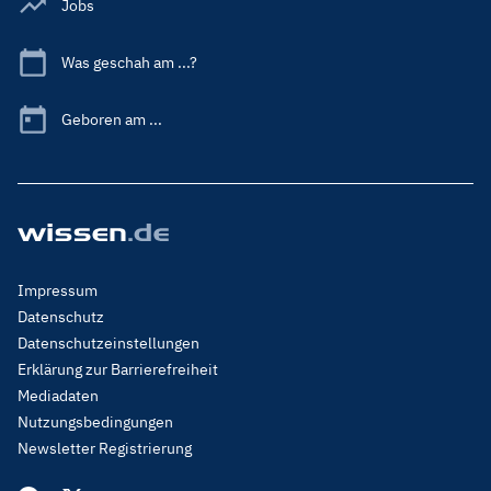
Jobs
Was geschah am ...?
Geboren am ...
Footer
Impressum
Menu
Datenschutz
Legal
Datenschutzeinstellungen
Erklärung zur Barrierefreiheit
Mediadaten
Nutzungsbedingungen
Newsletter Registrierung