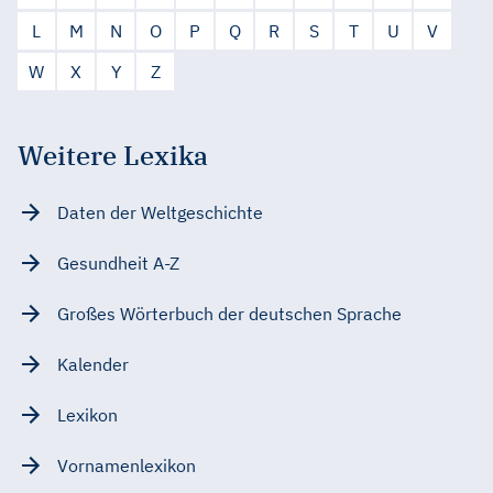
L
M
N
O
P
Q
R
S
T
U
V
W
X
Y
Z
Weitere Lexika
Daten der Weltgeschichte
Gesundheit A-Z
Großes Wörterbuch der deutschen Sprache
Kalender
Lexikon
Vornamenlexikon