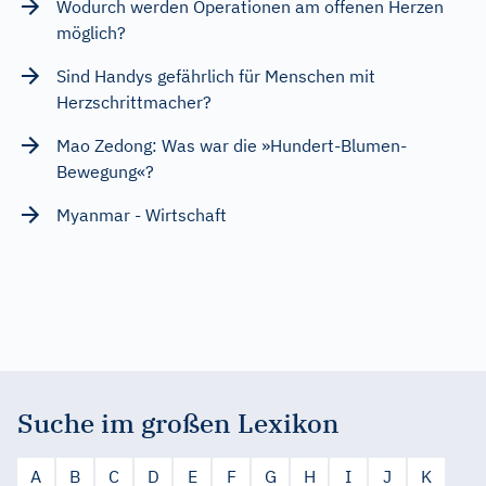
Wodurch werden Operationen am offenen Herzen
möglich?
Sind Handys gefährlich für Menschen mit
Herzschrittmacher?
Mao Zedong: Was war die »Hundert-Blumen-
Bewegung«?
Myanmar - Wirtschaft
Suche im großen Lexikon
A
B
C
D
E
F
G
H
I
J
K