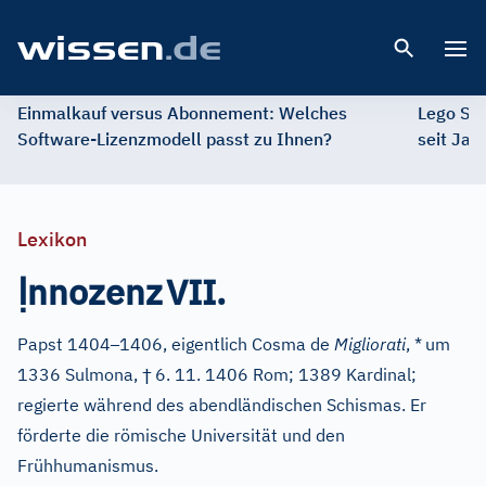
Open 
Einmalkauf versus Abonnement: Welches
Lego St
Software-Lizenzmodell passt zu Ihnen?
seit Jah
Lexikon
Ị
nnozenz
VII.
–
Papst 1404
1406, eigentlich Cosma de
Migliorati
, *
um
†
1336 Sulmona,
6. 11. 1406 Rom; 1389 Kardinal;
regierte während des abendländischen Schismas. Er
förderte die römische Universität und den
Frühhumanismus.