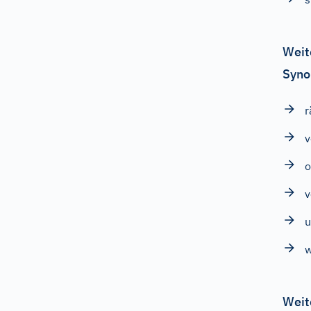
Weit
Syno
v
o
v
u
w
Weit