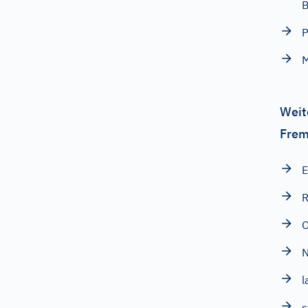
B
P
Weit
Frem
E
R
O
N
l
s