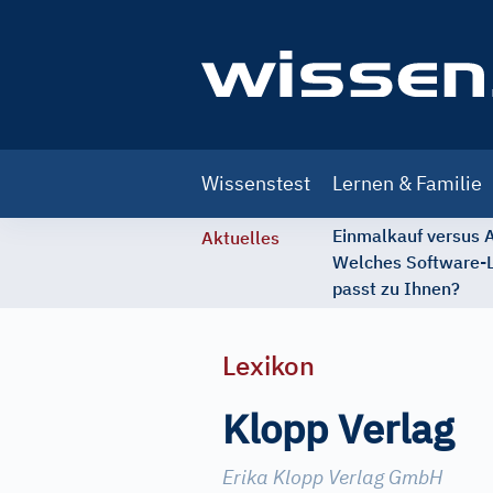
Main
Wissenstest
Lernen & Familie
navigation
Einmalkauf versus
Aktuelles
Welches Software-
passt zu Ihnen?
Lexikon
Klopp Verlag
Erika Klopp Verlag GmbH