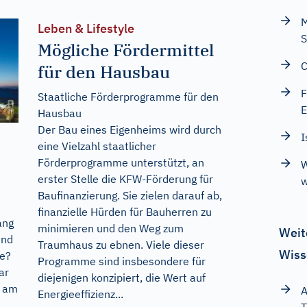
M
Leben & Lifestyle
S
Mögliche Fördermittel
C
für den Hausbau
F
Staatliche Förderprogramme für den
E
Hausbau
Der Bau eines Eigenheims wird durch
I
eine Vielzahl staatlicher
Förderprogramme unterstützt, an
W
erster Stelle die KFW-Förderung für
w
Baufinanzierung. Sie zielen darauf ab,
finanzielle Hürden für Bauherren zu
ang
minimieren und den Weg zum
Weit
und
Traumhaus zu ebnen. Viele dieser
Wiss
de?
Programme sind insbesondere für
ar
diejenigen konzipiert, die Wert auf
s am
A
Energieeffizienz...