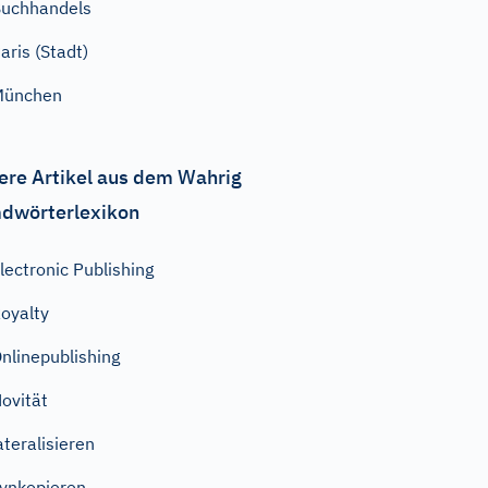
uchhandels
aris (Stadt)
München
ere Artikel aus dem Wahrig
dwörterlexikon
lectronic Publishing
oyalty
nlinepublishing
ovität
ateralisieren
ynkopieren