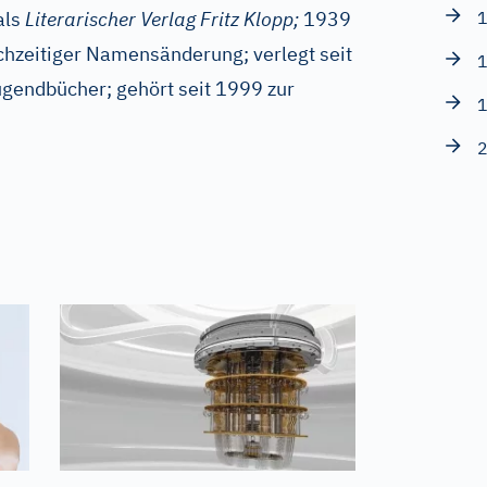
als
Literarischer Verlag Fritz Klopp;
1939
1
ichzeitiger Namensänderung; verlegt seit
1
ugendbücher; gehört seit 1999 zur
1
2