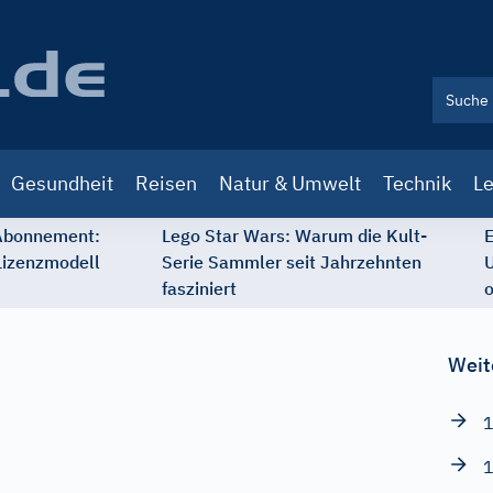
Gesundheit
Reisen
Natur & Umwelt
Technik
Le
 Abonnement:
Lego Star Wars: Warum die Kult-
E
Lizenzmodell
Serie Sammler seit Jahrzehnten
U
fasziniert
o
Weit
1
1