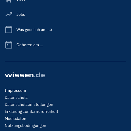
Jobs
Was geschah am ...?
Geboren am ...
Footer
Impressum
Menu
Datenschutz
Legal
Datenschutzeinstellungen
Erklärung zur Barrierefreiheit
Mediadaten
Nutzungsbedingungen