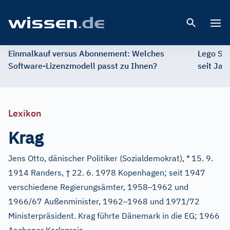
Open 
Einmalkauf versus Abonnement: Welches
Lego St
Software-Lizenzmodell passt zu Ihnen?
seit Jah
Lexikon
Krag
Jens Otto, dänischer Politiker (Sozialdemokrat), *
15. 9.
†
1914 Randers,
22. 6. 1978 Kopenhagen; seit 1947
–
verschiedene Regierungsämter, 1958
1962 und
–
1966/67 Außenminister, 1962
1968 und 1971/72
Ministerpräsident. Krag führte Dänemark in die EG; 1966