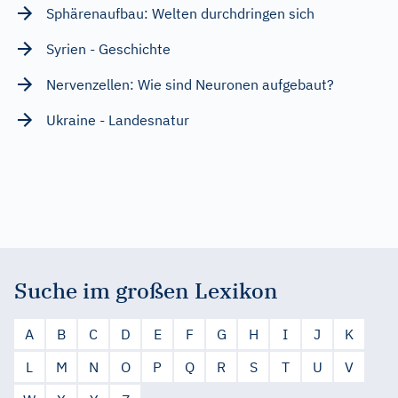
Sphärenaufbau: Welten durchdringen sich
Syrien - Geschichte
Nervenzellen: Wie sind Neuronen aufgebaut?
Ukraine - Landesnatur
Suche im großen Lexikon
A
B
C
D
E
F
G
H
I
J
K
L
M
N
O
P
Q
R
S
T
U
V