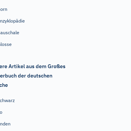
orn
nzyklopädie
auschale
losse
ere Artikel aus dem Großes
erbuch der deutschen
che
chwarz
o
inden