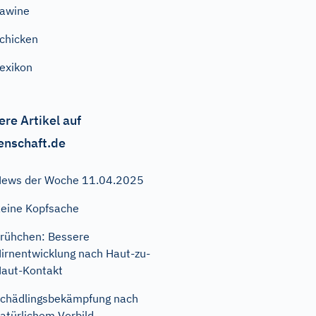
awine
chicken
exikon
ere Artikel auf
enschaft.de
ews der Woche 11.04.2025
eine Kopfsache
rühchen: Bessere
irnentwicklung nach Haut-zu-
aut-Kontakt
chädlingsbekämpfung nach
atürlichem Vorbild