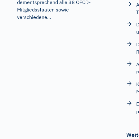
dementsprechend alle 38 OECD-
A
Mitgliedsstaaten sowie
T
verschiedene...
D
u
D
R
A
r
K
M
E
p
Weit