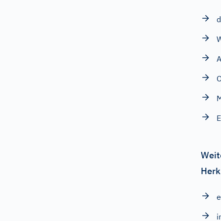
d
W
A
M
Weit
Herk
e
i