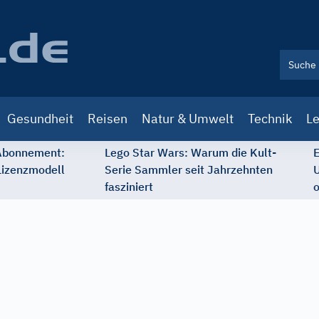
Gesundheit
Reisen
Natur & Umwelt
Technik
Le
 Abonnement:
Lego Star Wars: Warum die Kult-
E
Lizenzmodell
Serie Sammler seit Jahrzehnten
U
fasziniert
o