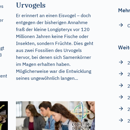
Urvogels
es
Mehr
Er erinnert an einen Eisvogel – doch
er
entgegen der bisherigen Annahme
C
fraß der kleine Longipteryx vor 120
Millionen Jahren keine Fische oder
Insekten, sondern Früchte. Dies geht
Weit
igt
aus zwei Fossilien des Urvogels
3
hervor, bei denen sich Samenkörner
2
im Magen erhalten haben.
Möglicherweise war die Entwicklung
2
zent
seines ungewöhnlich langen...
2
2
2
2