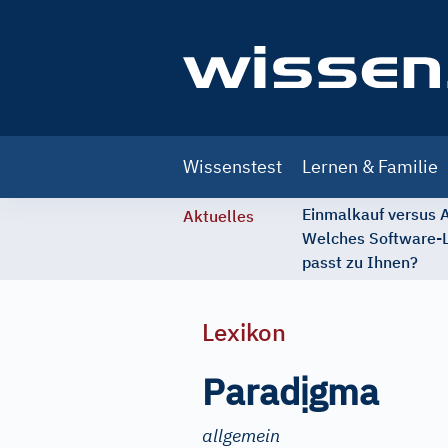
Main
Wissenstest
Lernen & Familie
navigation
Einmalkauf versus
Aktuelles
Welches Software-
passt zu Ihnen?
Lexikon
ị
Parad
gma
allgemein