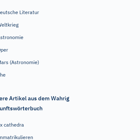
eutsche Literatur
eltkrieg
stronomie
Oper
ars (Astronomie)
Ehe
ere Artikel aus dem Wahrig
unftswörterbuch
x cathedra
mmatrikulieren