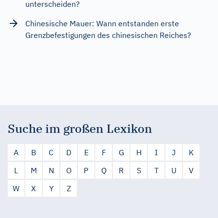
unterscheiden?
Chinesische Mauer: Wann entstanden erste
Grenzbefestigungen des chinesischen Reiches?
Suche im großen Lexikon
A
B
C
D
E
F
G
H
I
J
K
L
M
N
O
P
Q
R
S
T
U
V
W
X
Y
Z