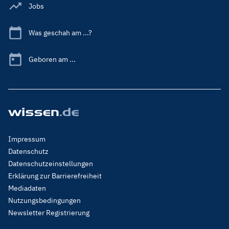
Jobs
Was geschah am ...?
Geboren am ...
Footer
Impressum
Menu
Datenschutz
Legal
Datenschutzeinstellungen
Erklärung zur Barrierefreiheit
Mediadaten
Nutzungsbedingungen
Newsletter Registrierung