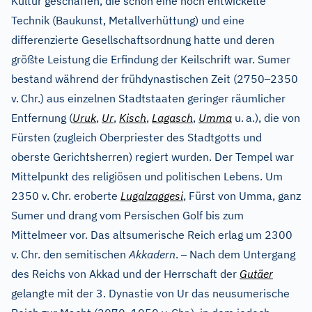
Kultur geschaffen, die schon eine hoch entwickelte
Technik (Baukunst, Metallverhüttung) und eine
differenzierte Gesellschaftsordnung hatte und deren
größte Leistung die Erfindung der Keilschrift war. Sumer
–
bestand während der frühdynastischen Zeit (2750
2350
v.
Chr.) aus einzelnen Stadtstaaten geringer räumlicher
Entfernung (
Uruk
,
Ur
,
Kisch
,
Lagasch
,
Umma
u.
a.), die von
Fürsten (zugleich Oberpriester des Stadtgotts und
oberste Gerichtsherren) regiert wurden. Der Tempel war
Mittelpunkt des religiösen und politischen Lebens. Um
2350 v.
Chr. eroberte
Lugalzaggesi
, Fürst von Umma, ganz
Sumer und drang vom Persischen Golf bis zum
Mittelmeer vor. Das altsumerische Reich erlag um 2300
–
v.
Chr. den semitischen
Akkadern
.
Nach dem Untergang
des Reichs von Akkad und der Herrschaft der
Gutäer
gelangte mit der 3. Dynastie von Ur das neusumerische