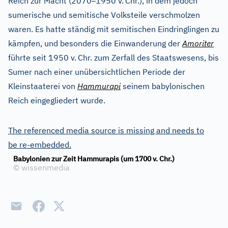
–
Reich zur Macht (2070
1950 v.
Chr.), in dem jedoch
sumerische und semitische Volksteile verschmolzen
waren. Es hatte ständig mit semitischen Eindringlingen zu
kämpfen, und besonders die Einwanderung der
Amoriter
führte seit 1950 v.
Chr. zum Zerfall des Staatswesens, bis
Sumer nach einer unübersichtlichen Periode der
Kleinstaaterei von
Hammurapi
seinem babylonischen
Reich eingegliedert wurde.
The referenced media source is missing and needs to
be re-embedded.
Babylonien zur Zeit Hammurapis (um 1700 v. Chr.)
©
wissenmedia