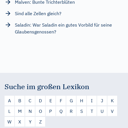
Malven: Bunte Trichterblüten
Sind alle Zellen gleich?
Saladin: War Saladin ein gutes Vorbild für seine
Glaubensgenossen?
Suche im großen Lexikon
A
B
C
D
E
F
G
H
I
J
K
L
M
N
O
P
Q
R
S
T
U
V
W
X
Y
Z