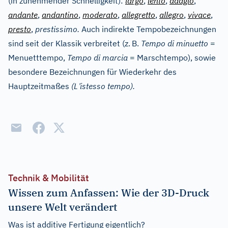
(in zunehmender Schnelligkeit):
largo
,
lento
,
adagio
,
andante
,
andantino
,
moderato
,
allegretto
,
allegro
,
vivace
,
presto
,
prestissimo.
Auch indirekte Tempobezeichnungen
sind seit der Klassik verbreitet (z.
B.
Tempo di minuetto
=
Menuetttempo,
Tempo di marcia
= Marschtempo), sowie
besondere Bezeichnungen für Wiederkehr des
’
Hauptzeitmaßes
(L
istesso tempo).
Technik & Mobilität
Wissen zum Anfassen: Wie der 3D-Druck
unsere Welt verändert
Was ist additive Fertigung eigentlich?