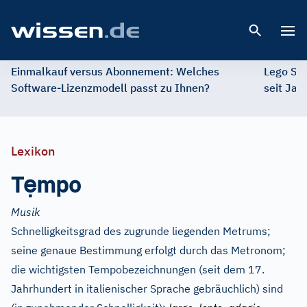
Open 
Einmalkauf versus Abonnement: Welches
Lego St
Software-Lizenzmodell passt zu Ihnen?
seit Jah
Lexikon
ẹ
T
mpo
Musik
Schnelligkeitsgrad des zugrunde liegenden Metrums;
seine genaue Bestimmung erfolgt durch das Metronom;
die wichtigsten Tempobezeichnungen (seit dem 17.
Jahrhundert in italienischer Sprache gebräuchlich) sind