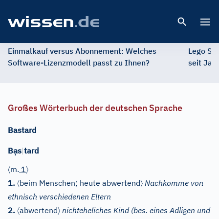
Open 
Einmalkauf versus Abonnement: Welches
Lego St
Software-Lizenzmodell passt zu Ihnen?
seit Jah
Großes Wörterbuch der deutschen Sprache
Bastard
ạ
B
s
|
tard
〈
〉
m.
1
〈
〉
1.
beim Menschen; heute abwertend
Nachkomme von
ethnisch verschiedenen Eltern
〈
〉
2.
abwertend
nichteheliches Kind (bes. eines Adligen und