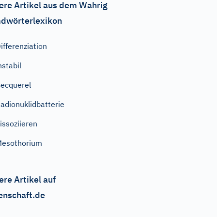
ere Artikel aus dem Wahrig
dwörterlexikon
ifferenziation
nstabil
ecquerel
adionuklidbatterie
issoziieren
Mesothorium
ere Artikel auf
enschaft.de