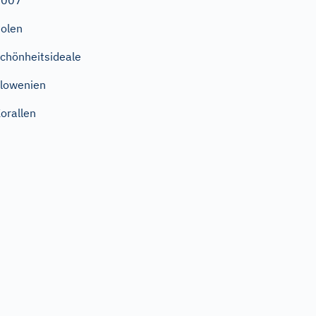
2007
olen
chönheitsideale
lowenien
orallen