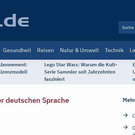
Gesundheit
Reisen
Natur & Umwelt
Technik
Le
 Abonnement:
Lego Star Wars: Warum die Kult-
E
Lizenzmodell
Serie Sammler seit Jahrzehnten
U
fasziniert
o
r deutschen Sprache
Mehr
C
C