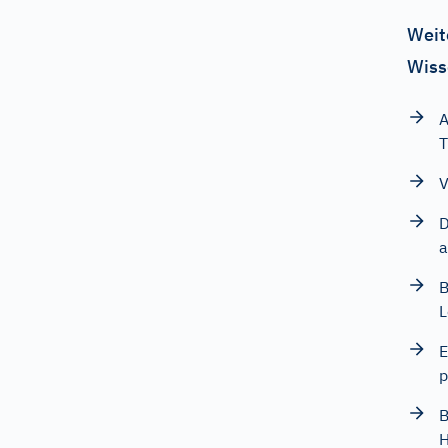
Weit
Wiss
A
T
V
D
a
B
L
E
p
B
H