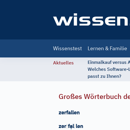
Main
Wissenstest
Lernen & Familie
navigation
Einmalkauf versus
Aktuelles
Welches Software-
passt zu Ihnen?
Großes Wörterbuch de
zerfallen
ạ
zer
|
f
l
|
len