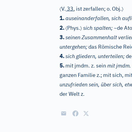
〈
〉
V.
33
, ist zerfallen; o.
Obj.
1.
auseinanderfallen, sich aufl
〈
〉
2.
Phys.
sich spalten;
~de At
3.
seinen Zusammenhalt verlier
untergehen;
das Römische Reic
4.
sich gliedern, unterteilen;
de
5.
mit jmdm. z. sein
mit jmdm. 
ganzen Familie z.; mit sich, mi
unzufrieden sein, über sich, et
der Welt z.