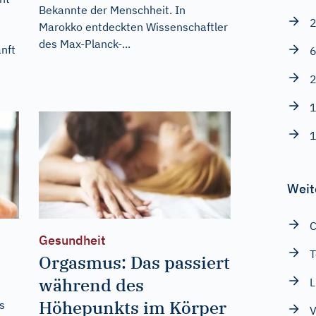
Bekannte der Menschheit. In
2
Marokko entdeckten Wissenschaftler
des Max-Planck-...
anft
6
2
1
1
Weit
Gesundheit
T
Orgasmus: Das passiert
während des
L
Höhepunkts im Körper
s
V