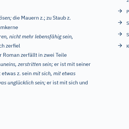
P
ösen;
die Mauern z.; zu Staub z.
S
omkerne
S
en, nicht mehr lebensfähig sein,
h zerfiel
K
r Roman zerfällt in zwei Teile
uneins, zerstritten sein;
er ist mit seiner
t etwas z. sein
mit sich, mit etwas
was unglücklich sein;
er ist mit sich und