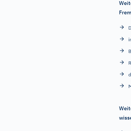
Weit
Frem
D
i
B
R
d
Weit
wiss