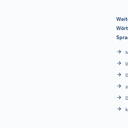
Weit
Wört
Spra
t
l
D
z
D
k