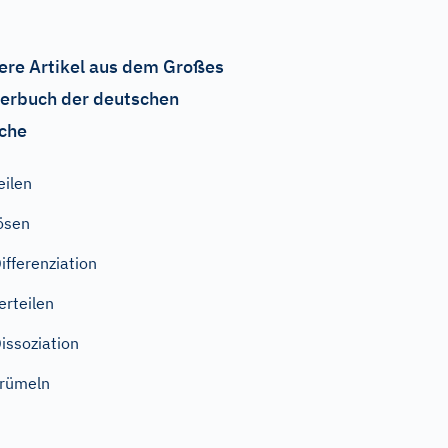
ere Artikel aus dem Großes
erbuch der deutschen
che
eilen
ösen
ifferenziation
erteilen
issoziation
rümeln