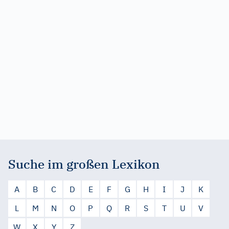
Suche im großen Lexikon
A
B
C
D
E
F
G
H
I
J
K
L
M
N
O
P
Q
R
S
T
U
V
W
X
Y
Z