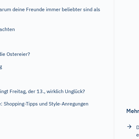
rum deine Freunde immer beliebter sind als
achten
ie Ostereier?
g
ngt Freitag, der 13., wirklich Unglück?
: Shopping-Tipps und Style-Anregungen
Mehr
D
e