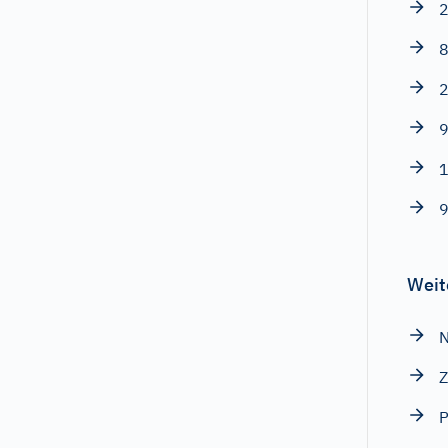
2
8
2
9
1
9
Weit
N
Z
P