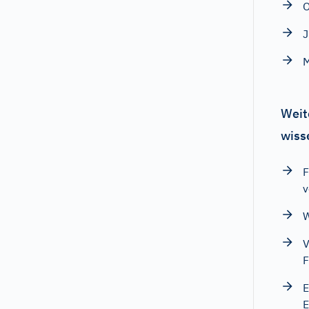
M
Weit
wiss
F
v
W
V
F
E
E