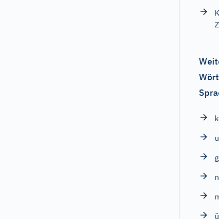
K
Z
Weit
Wört
Spra
u
ü