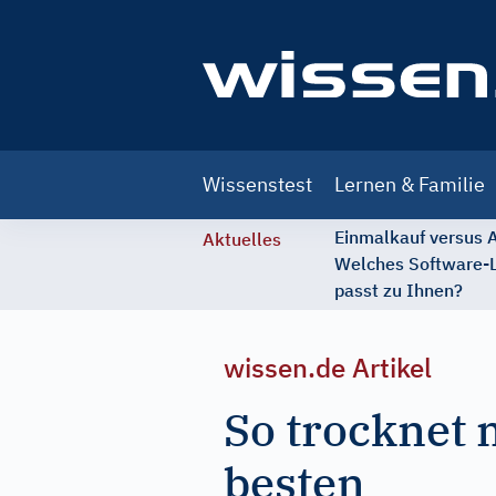
Main
Wissenstest
Lernen & Familie
navigation
Einmalkauf versus
Aktuelles
Welches Software-
passt zu Ihnen?
wissen.de Artikel
So trocknet
besten