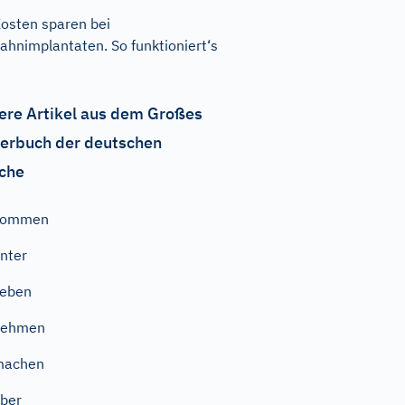
osten sparen bei
ahnimplantaten. So funktioniert‘s
ere Artikel aus dem Großes
erbuch der deutschen
che
kommen
nter
geben
nehmen
machen
ber