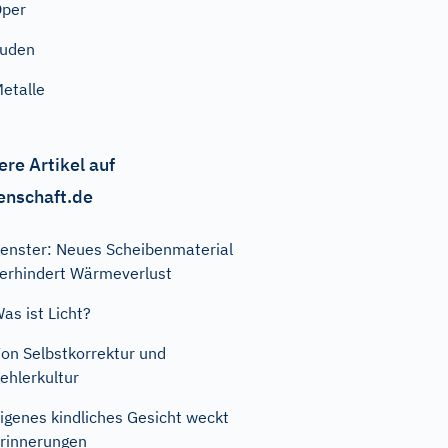
Oper
Juden
etalle
ere Artikel auf
enschaft.de
enster: Neues Scheibenmaterial
erhindert Wärmeverlust
as ist Licht?
on Selbstkorrektur und
ehlerkultur
igenes kindliches Gesicht weckt
rinnerungen