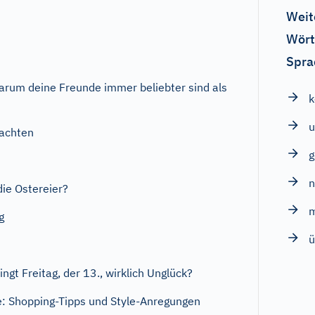
Weit
Wört
Spra
rum deine Freunde immer beliebter sind als
u
achten
ie Ostereier?
g
ü
ngt Freitag, der 13., wirklich Unglück?
: Shopping-Tipps und Style-Anregungen