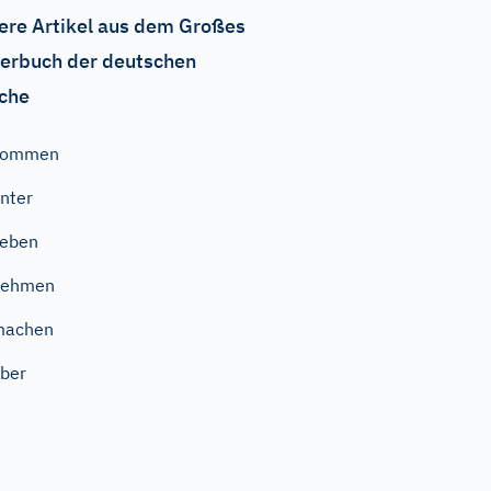
ere Artikel aus dem Großes
erbuch der deutschen
che
kommen
nter
geben
nehmen
machen
ber