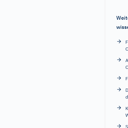
Weit
wiss
F
C
A
F
D
d
K
W
S