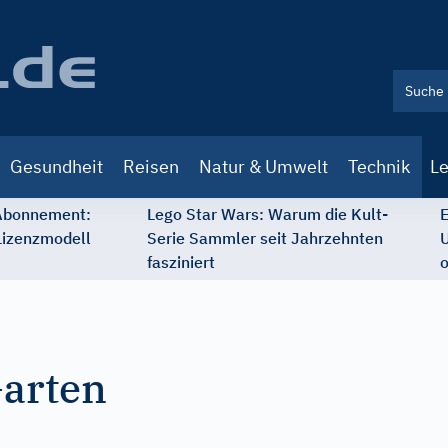
Gesundheit
Reisen
Natur & Umwelt
Technik
Le
 Abonnement:
Lego Star Wars: Warum die Kult-
E
Lizenzmodell
Serie Sammler seit Jahrzehnten
U
fasziniert
o
Garten