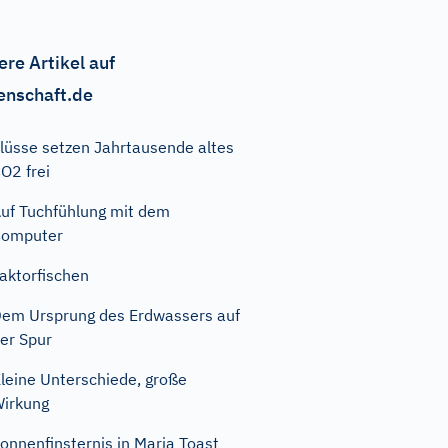
ere Artikel auf
enschaft.de
lüsse setzen Jahrtausende altes
O2 frei
uf Tuchfühlung mit dem
Computer
aktorfischen
em Ursprung des Erdwassers auf
er Spur
leine Unterschiede, große
irkung
onnenfinsternis in Maria Toast