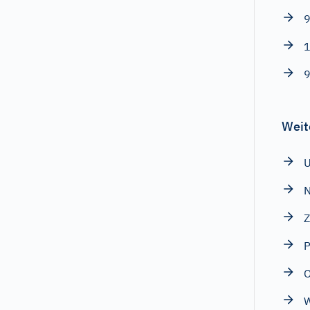
9
1
9
Weit
N
Z
P
W