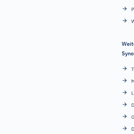
P
W
Weit
Syno
T
L
G
D