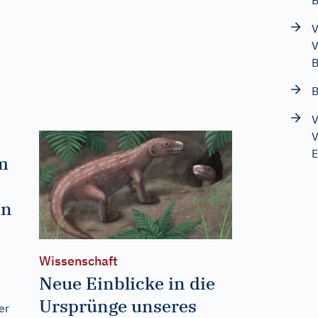
B
V
V
B
B
V
V
E
m
on
Wissenschaft
Neue Einblicke in die
Ursprünge unseres
er