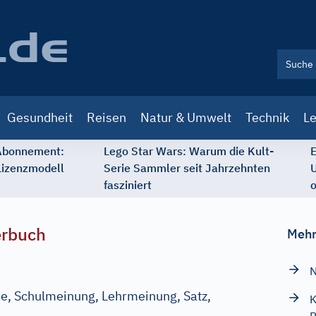
Gesundheit
Reisen
Natur & Umwelt
Technik
Le
 Abonnement:
Lego Star Wars: Warum die Kult-
E
Lizenzmodell
Serie Sammler seit Jahrzehnten
U
fasziniert
o
erbuch
Mehr
N
se, Schulmeinung, Lehrmeinung, Satz,
K