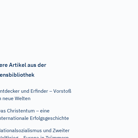
ere Artikel aus der
ensbibliothek
ntdecker und Erfinder – Vorstoß
n neue Welten
as Christentum – eine
nternationale Erfolgsgeschichte
ationalsozialismus und Zweiter
eltkrieg – Europa in Trümmern