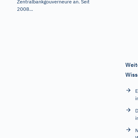
Zentralbankgouverneure an. Seit
2008...
Weit
Wiss
E
i
D
i
N
W