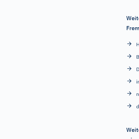
Weit
Frem
H
B
D
i
n
d
Weit