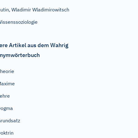
utin, Wladimir Wladimirowitsch
issenssoziologie
ere Artikel aus dem Wahrig
nymwörterbuch
heorie
Maxime
ehre
Dogma
rundsatz
oktrin