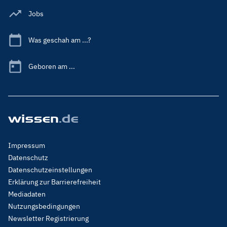
Jobs
Was geschah am ...?
Geboren am ...
Footer
Impressum
Menu
Datenschutz
Legal
Datenschutzeinstellungen
Erklärung zur Barrierefreiheit
Mediadaten
Nutzungsbedingungen
Newsletter Registrierung