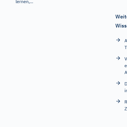
lernen,...
Weit
Wiss
A
T
V
e
A
D
i
R
Z