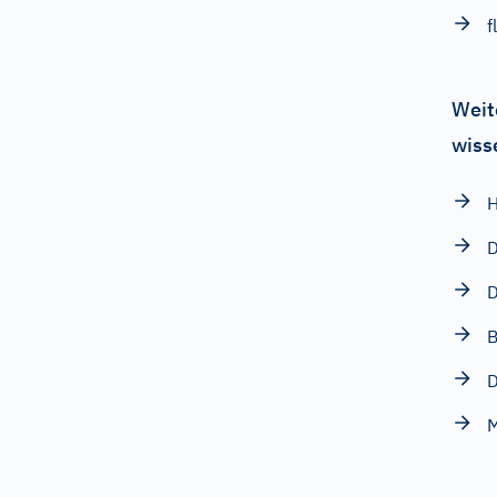
f
Weit
wiss
H
D
D
B
D
M