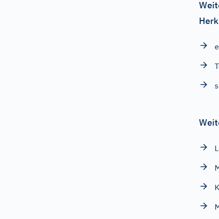
Weit
Herk
e
s
Weit
M
K
M