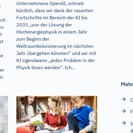
Unternehmens OpenAI, schrieb
n
kürzlich, dass wir dank der rasanten
Fortschritte im Bereich der KI bis
ich
2035 „von der Lösung der
en
Hochenergiephysik in einem Jahr
t
zum Beginn der
st
Weltraumkolonisierung im nächsten
Jahr übergehen könnten“ und wir mit
ie
KI irgendwann „jedes Problem in der
Physik lösen werden“. Ich...
der
ür
Mehr
C
F
I
d