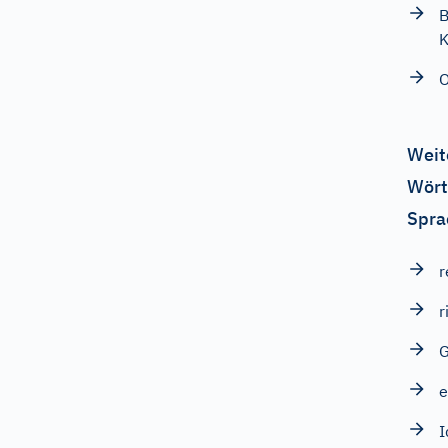
B
K
O
Weit
Wört
Spra
r
r
e
I