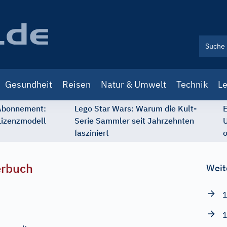
Gesundheit
Reisen
Natur & Umwelt
Technik
Le
 Abonnement:
Lego Star Wars: Warum die Kult-
E
Lizenzmodell
Serie Sammler seit Jahrzehnten
U
fasziniert
o
erbuch
Weit
1
1