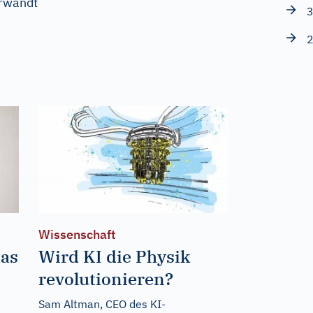
erwandt
3
2
Wissenschaft
das
Wird KI die Physik
revolutionieren?
Sam Altman, CEO des KI-