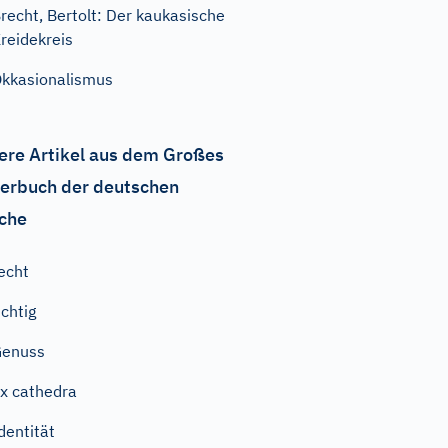
recht, Bertolt: Der kaukasische
reidekreis
kkasionalismus
ere Artikel aus dem Großes
erbuch der deutschen
che
echt
ichtig
Genuss
x cathedra
dentität