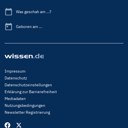
Was geschah am ...?
Geboren am ...
Footer
Impressum
Menu
Datenschutz
Legal
Datenschutzeinstellungen
Erklärung zur Barrierefreiheit
Mediadaten
Nutzungsbedingungen
Newsletter Registrierung