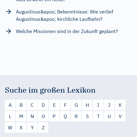
Augustinus&apos; Bekenntnisse: Wie verlief
Augustinus&apos; kirchliche Laufbahn?
Welche Missionen sind in der Zukunft geplant?
Suche im großen Lexikon
A
B
C
D
E
F
G
H
I
J
K
L
M
N
O
P
Q
R
S
T
U
V
W
X
Y
Z