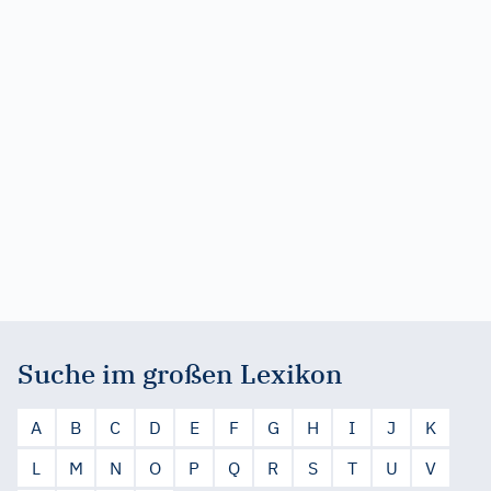
Suche im großen Lexikon
A
B
C
D
E
F
G
H
I
J
K
L
M
N
O
P
Q
R
S
T
U
V