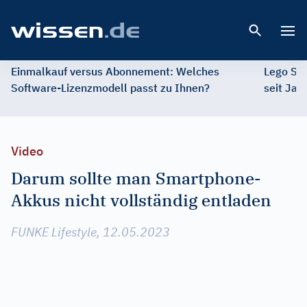
Open 
Einmalkauf versus Abonnement: Welches
Lego St
Software-Lizenzmodell passt zu Ihnen?
seit Jah
Video
Darum sollte man Smartphone-
Akkus nicht vollständig entladen
FUNKE Lifestyle, 12.05.2023