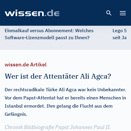
Open 
Einmalkauf versus Abonnement: Welches
Lego St
Software-Lizenzmodell passt zu Ihnen?
seit Jah
wissen.de Artikel
Wer ist der Attentäter Ali Agca?
Der rechtsradikale Türke Ali Agca war kein Unbekannter.
Vor dem Papst-Attentat hat er bereits einen Menschen in
Istanbul ermordet. Ihm gelang die Flucht aus dem
Gefängnis.
Chronik Bildbiografie Papst Johannes Paul II.