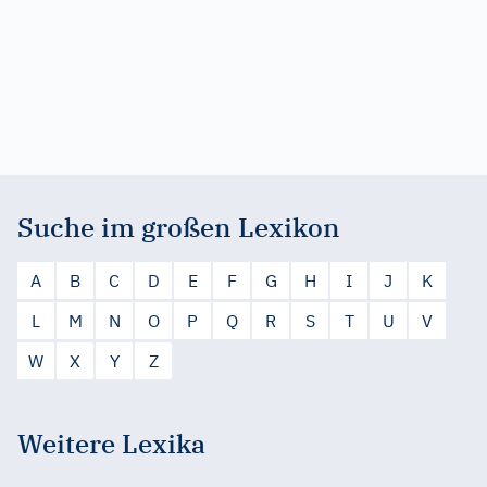
Suche im großen Lexikon
A
B
C
D
E
F
G
H
I
J
K
L
M
N
O
P
Q
R
S
T
U
V
W
X
Y
Z
Weitere Lexika