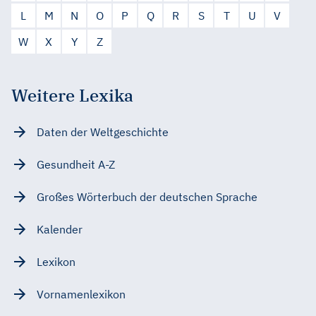
L
M
N
O
P
Q
R
S
T
U
V
W
X
Y
Z
Weitere Lexika
Daten der Weltgeschichte
Gesundheit A-Z
Großes Wörterbuch der deutschen Sprache
Kalender
Lexikon
Vornamenlexikon