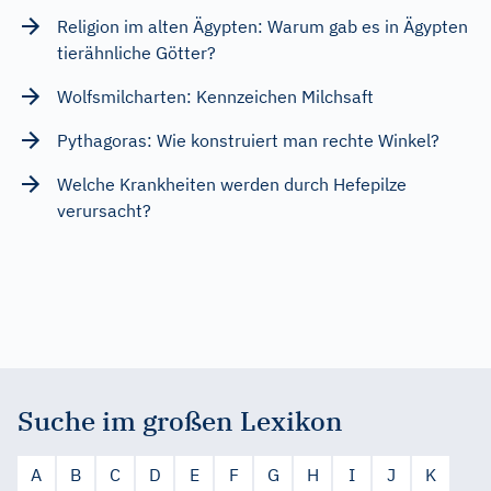
Religion im alten Ägypten: Warum gab es in Ägypten
tierähnliche Götter?
Wolfsmilcharten: Kennzeichen Milchsaft
Pythagoras: Wie konstruiert man rechte Winkel?
Welche Krankheiten werden durch Hefepilze
verursacht?
Suche im großen Lexikon
A
B
C
D
E
F
G
H
I
J
K