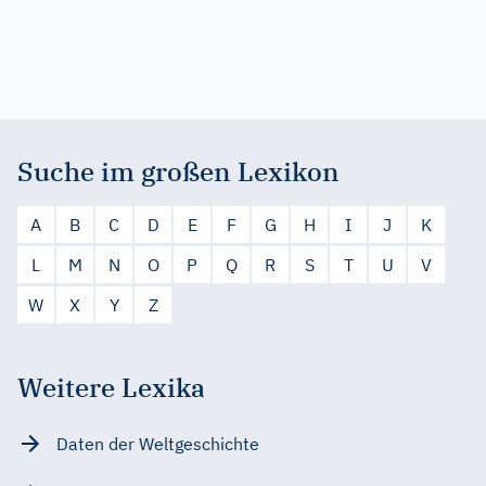
Suche im großen Lexikon
A
B
C
D
E
F
G
H
I
J
K
L
M
N
O
P
Q
R
S
T
U
V
W
X
Y
Z
Weitere Lexika
Daten der Weltgeschichte