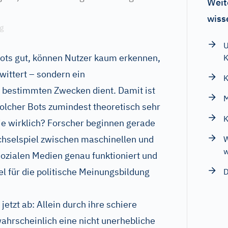
Weit
wiss
g
U
Bots gut, können Nutzer kaum erkennen,
K
wittert – sondern ein
K
bestimmten Zwecken dient. Damit ist
M
olcher Bots zumindest theoretisch sehr
K
ie wirklich? Forscher beginnen gerade
chselspiel zwischen maschinellen und
W
w
ozialen Medien genau funktioniert und
l für die politische Meinungsbildung
D
jetzt ab: Allein durch ihre schiere
wahrscheinlich eine nicht unerhebliche