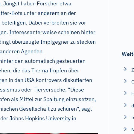
en. Jüngst haben Forscher etwa
tter-Bots unter anderem an der
beteiligen. Dabei verbreiten sie vor
en. Interessanterweise scheinen hinter
dingt überzeugte Impfgegner zu stecken
 anderen Agenden.
Weit
hinter den automatisch gesteuerten
Z
stehen, die das Thema Impfen über
en in den USA kontrovers diskutierten
O
sismus oder Tierversuche. "Diese
H
fen als Mittel zur Spaltung einzusetzen,
d
nischen Gesellschaft zu schüren", sagt
f
der Johns Hopkins University in
N