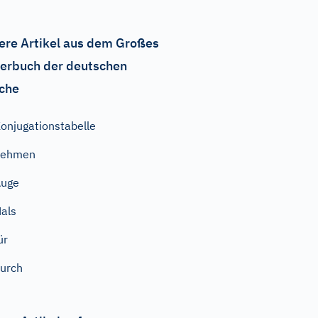
ere Artikel aus dem Großes
erbuch der deutschen
che
onjugationstabelle
nehmen
Auge
als
ür
urch