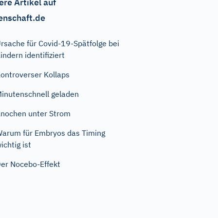
ere Artikel auf
enschaft.de
rsache für Covid-19-Spätfolge bei
indern identifiziert
ontroverser Kollaps
inutenschnell geladen
nochen unter Strom
arum für Embryos das Timing
ichtig ist
er Nocebo-Effekt