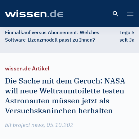
Open 
Einmalkauf versus Abonnement: Welches
Lego St
Software-Lizenzmodell passt zu Ihnen?
seit Jah
wissen.de Artikel
Die Sache mit dem Geruch: NASA
will neue Weltraumtoilette testen –
Astronauten müssen jetzt als
Versuchskaninchen herhalten
bit broject news, 05.10.202