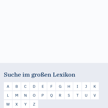
Suche im großen Lexikon
A
B
C
D
E
F
G
H
I
J
K
L
M
N
O
P
Q
R
S
T
U
V
W
X
Y
Z