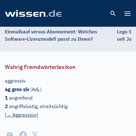
Open 
Einmalkauf versus Abonnement: Welches
Lego St
Software-Lizenzmodell passt zu Ihnen?
seit Jah
Wahrig Fremdwörterlexikon
aggressiv
〈
〉
ag
|
gres
|
s
i
v
Adj.
1
angreifend
2
angriffslustig, streitsüchtig
[
→
Aggression
]