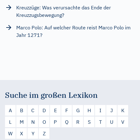
Kreuzzüge: Was verursachte das Ende der
Kreuzzugsbewegung?
Marco Polo: Auf welcher Route reist Marco Polo im
Jahr 1271?
Suche im großen Lexikon
A
B
C
D
E
F
G
H
I
J
K
L
M
N
O
P
Q
R
S
T
U
V
W
X
Y
Z