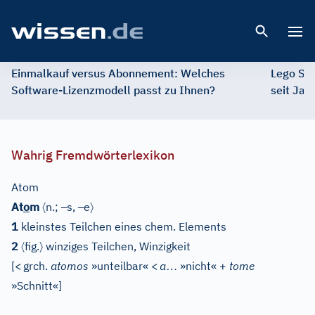
Open 
Einmalkauf versus Abonnement: Welches
Lego St
Software-Lizenzmodell passt zu Ihnen?
seit Jah
Wahrig Fremdwörterlexikon
Atom
〈
–
–
〉
At
o
m
n.;
s,
e
1
kleinstes Teilchen eines chem. Elements
〈
〉
2
fig.
winziges Teilchen, Winzigkeit
…
[
<
grch.
atomos
»unteilbar«
<
a
»nicht« +
tome
»Schnitt«
]