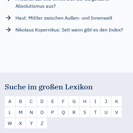
Absolutismus aus?
Haut: Mittler zwischen Außen- und Innenwelt
Nikolaus Kopernikus: Seit wann gibt es den Index?
Suche im großen Lexikon
A
B
C
D
E
F
G
H
I
J
K
L
M
N
O
P
Q
R
S
T
U
V
W
X
Y
Z