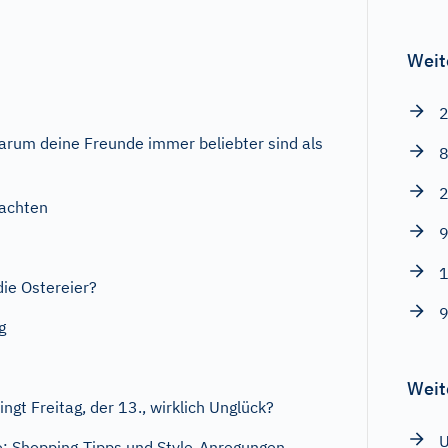
Weit
2
rum deine Freunde immer beliebter sind als
8
2
achten
9
1
ie Ostereier?
9
g
Weit
ngt Freitag, der 13., wirklich Unglück?
: Shopping-Tipps und Style-Anregungen