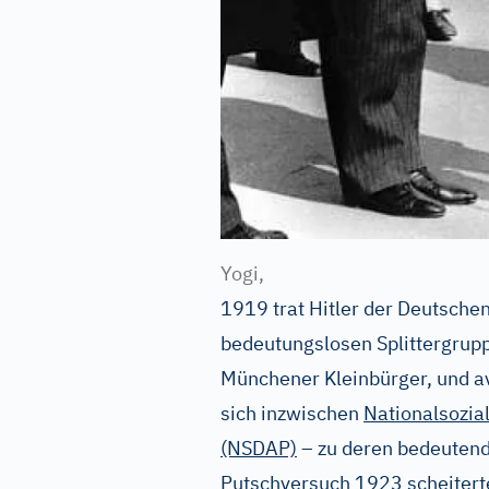
Yogi,
1919 trat Hitler der Deutschen
bedeutungslosen Splittergrupp
Münchener Kleinbürger, und av
sich inzwischen
Nationalsozia
(NSDAP)
– zu deren bedeutend
Putschversuch 1923 scheiterte