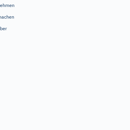
nehmen
machen
ber