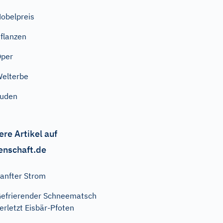
obelpreis
flanzen
Oper
elterbe
Juden
ere Artikel auf
enschaft.de
anfter Strom
efrierender Schneematsch
erletzt Eisbär-Pfoten