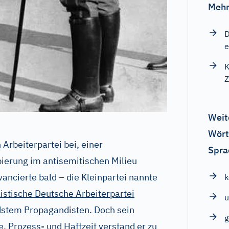
Mehr
D
e
K
Z
Weit
Wört
 Arbeiterpartei bei, einer
Spra
ierung im antisemitischen Milieu
ancierte bald – die Kleinpartei nannte
listische Deutsche Arbeiterpartei
u
stem Propagandisten. Doch sein
. Prozess- und Haftzeit verstand er zu