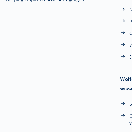
N
P
W
Weit
wiss
S
G
v