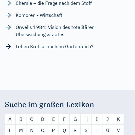
Chemie – die Frage nach dem Stoff
Komoren - Wirtschaft
Orwells 1984: Vision des totalitären
Überwachungsstaates
Leben Krebse auch im Gartenteich?
Suche im großen Lexikon
A
B
C
D
E
F
G
H
I
J
K
L
M
N
O
P
Q
R
S
T
U
V