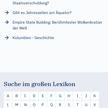
Staatsverschuldung?
Gibt es Jahreszeiten am Äquator?
Empire State Building: Berühmtester Wolkenkratzer
der Welt
Kolumbien - Geschichte
Suche im großen Lexikon
A
B
C
D
E
F
G
H
I
J
K
L
M
N
O
P
Q
R
S
T
U
V