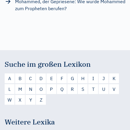
Mohammed, der Gepriesene: Wie wurde Mohammed
zum Propheten berufen?
Suche im großen Lexikon
A
B
C
D
E
F
G
H
I
J
K
L
M
N
O
P
Q
R
S
T
U
V
W
X
Y
Z
Weitere Lexika