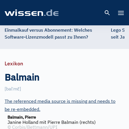
Open 
Einmalkauf versus Abonnement: Welches
Lego St
Software-Lizenzmodell passt zu Ihnen?
seit Jah
Lexikon
Balmain
ˈ
ɛ̃
[
bal
m
]
The referenced media source is missing and needs to
be re-embedded.
Balmain, Pierre
Janine Holland mit Pierre Balmain (rechts)
©
Corbis/Bettmann/UPI