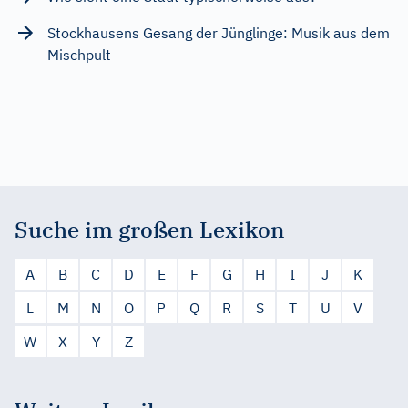
Stockhausens Gesang der Jünglinge: Musik aus dem
Mischpult
Suche im großen Lexikon
A
B
C
D
E
F
G
H
I
J
K
L
M
N
O
P
Q
R
S
T
U
V
W
X
Y
Z