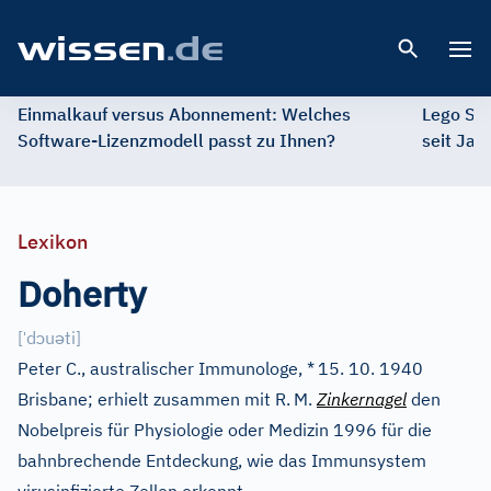
Open 
Einmalkauf versus Abonnement: Welches
Lego St
Software-Lizenzmodell passt zu Ihnen?
seit Jah
Lexikon
Doherty
ˈ
ɔ
ə
[
d
u
ti
]
Peter C., australischer Immunologe, *
15. 10. 1940
Brisbane; erhielt zusammen mit R.
M.
Zinkernagel
den
Nobelpreis für Physiologie oder Medizin 1996 für die
bahnbrechende Entdeckung, wie das Immunsystem