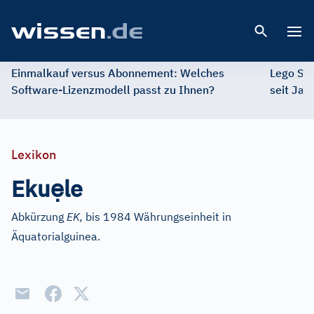
Open 
Einmalkauf versus Abonnement: Welches
Lego St
Software-Lizenzmodell passt zu Ihnen?
seit Jah
Lexikon
ẹ
Eku
le
Abkürzung
EK,
bis 1984 Währungseinheit in
Äquatorialguinea.