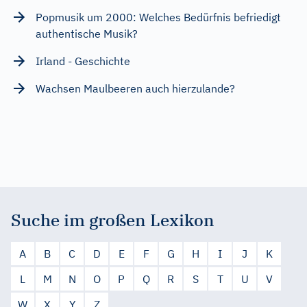
Popmusik um 2000: Welches Bedürfnis befriedigt
authentische Musik?
Irland - Geschichte
Wachsen Maulbeeren auch hierzulande?
Suche im großen Lexikon
A
B
C
D
E
F
G
H
I
J
K
L
M
N
O
P
Q
R
S
T
U
V
W
X
Y
Z