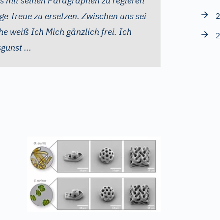
s mit seinen Paragraphen zu regieren
ige Treue zu ersetzen. Zwischen uns sei
2
e weiß Ich Mich gänzlich frei. Ich
2
gunst ...