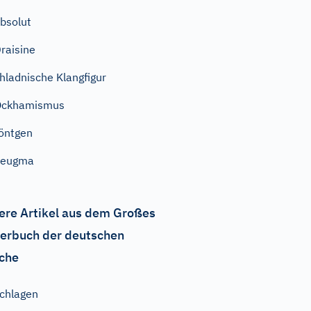
bsolut
raisine
hladnische Klangfigur
Ockhamismus
öntgen
Zeugma
ere Artikel aus dem Großes
erbuch der deutschen
che
chlagen