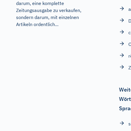
darum, eine komplette
a
Zeitungsausgabe zu verkaufen,
sondern darum, mit einzelnen
D
Artikeln ordentlich...
c
r
Weit
Wört
Spra
s