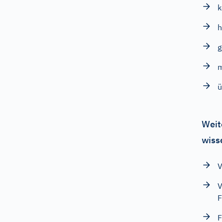
h
ü
Weit
wiss
V
V
F
F