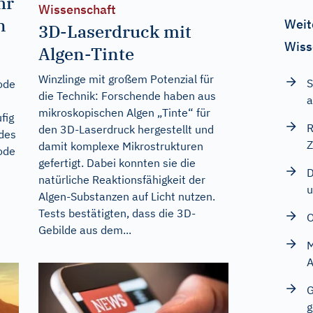
hr
Wissenschaft
n
Weit
3D-Laserdruck mit
Wiss
Algen-Tinte
Winzlinge mit großem Potenzial für
S
ode
die Technik: Forschende haben aus
a
mikroskopischen Algen „Tinte“ für
fig
R
den 3D-Laserdruck hergestellt und
des
Z
damit komplexe Mikrostrukturen
Code
gefertigt. Dabei konnten sie die
D
natürliche Reaktionsfähigkeit der
u
Algen-Substanzen auf Licht nutzen.
Tests bestätigten, dass die 3D-
O
Gebilde aus dem...
M
A
G
g