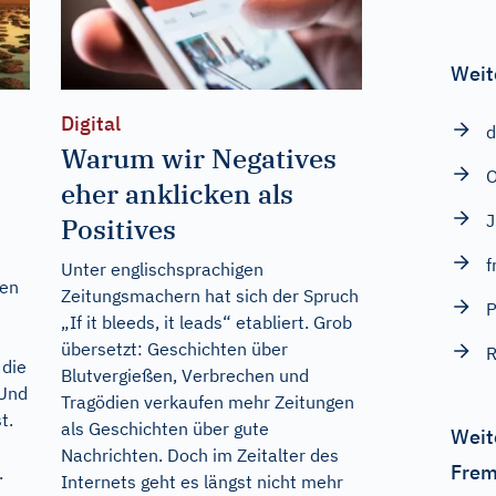
Weit
Digital
d
Warum wir Negatives
eher anklicken als
Positives
f
Unter englischsprachigen
gen
Zeitungsmachern hat sich der Spruch
P
„If it bleeds, it leads“ etabliert. Grob
übersetzt: Geschichten über
R
 die
Blutvergießen, Verbrechen und
 Und
Tragödien verkaufen mehr Zeitungen
t.
als Geschichten über gute
Weit
Nachrichten. Doch im Zeitalter des
Frem
.
Internets geht es längst nicht mehr