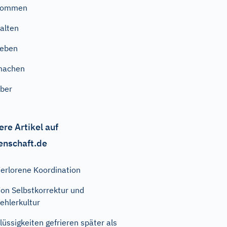
kommen
alten
geben
machen
ber
ere Artikel auf
enschaft.de
erlorene Koordination
on Selbstkorrektur und
ehlerkultur
lüssigkeiten gefrieren später als