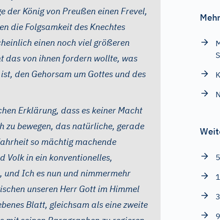
ge der König von Preußen einen Frevel,
Mehr
en die Folgsamkeit des Knechtes
heinlich einen noch viel größeren
M
S
t das von ihnen fordern wollte, was
 ist, den Gehorsam um Gottes und des
K
N
ichen Erklärung, dass es keiner Macht
ich zu bewegen, das natürliche, gerade
Weit
 Wahrheit so mächtig machende
d Volk in ein konventionelles,
5
n, und Ich es nun und nimmermehr
1
ischen unseren Herr Gott im Himmel
3
benes Blatt, gleichsam als eine zweite
9