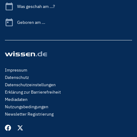
Was geschah am ...?
Geboren am ...
Footer
Impressum
Menu
Datenschutz
Legal
Datenschutzeinstellungen
Erklärung zur Barrierefreiheit
Mediadaten
Nutzungsbedingungen
Newsletter Registrierung