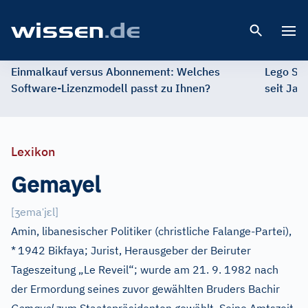
Open 
Einmalkauf versus Abonnement: Welches
Lego St
Software-Lizenzmodell passt zu Ihnen?
seit Jah
Lexikon
Gemayel
ʒ
ˈ
ɛ
[
ema
j
l
]
Amin, libanesischer Politiker (christliche Falange-Partei),
*
1942 Bikfaya; Jurist, Herausgeber der Beiruter
Tageszeitung „Le Reveil“; wurde am 21. 9. 1982 nach
der Ermordung seines zuvor gewählten Bruders Bachir