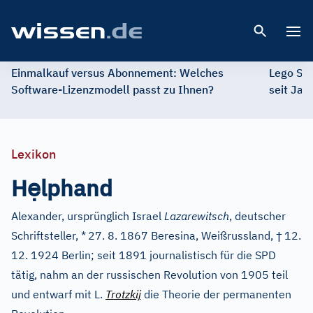
Open 
Einmalkauf versus Abonnement: Welches
Lego St
Software-Lizenzmodell passt zu Ihnen?
seit Jah
Lexikon
ẹ
H
lphand
Alexander, ursprünglich Israel
Lazarewitsch
, deutscher
†
Schriftsteller, *
27. 8. 1867 Beresina, Weißrussland,
12.
12. 1924 Berlin; seit 1891 journalistisch für die SPD
tätig, nahm an der russischen Revolution von 1905 teil
und entwarf mit L.
Trotzkij
die Theorie der permanenten