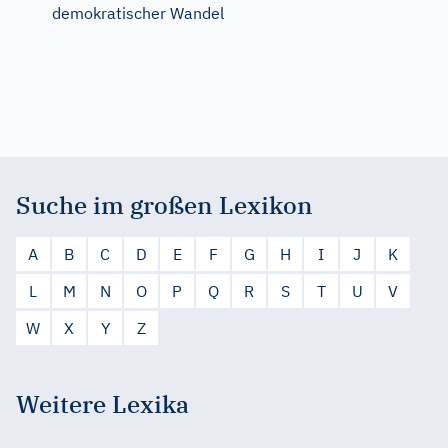
demokratischer Wandel
Suche im großen Lexikon
A
B
C
D
E
F
G
H
I
J
K
L
M
N
O
P
Q
R
S
T
U
V
W
X
Y
Z
Weitere Lexika