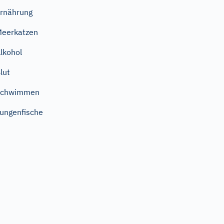
rnährung
eerkatzen
lkohol
lut
Schwimmen
ungenfische