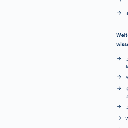
d
Weit
wiss
D
a
A
K
l
D
W