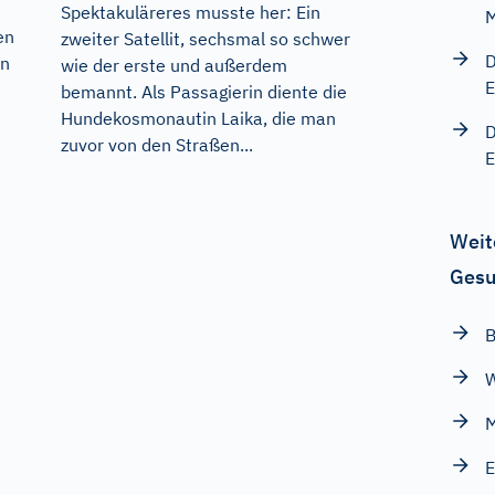
Spektakuläreres musste her: Ein
M
en
zweiter Satellit, sechsmal so schwer
D
an
wie der erste und außerdem
E
bemannt. Als Passagierin diente die
Hundekosmonautin Laika, die man
D
zuvor von den Straßen...
E
Weit
Gesu
B
W
M
E