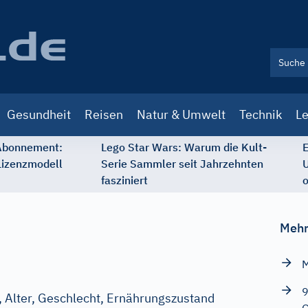
Gesundheit
Reisen
Natur & Umwelt
Technik
Le
 Abonnement:
Lego Star Wars: Warum die Kult-
E
Lizenzmodell
Serie Sammler seit Jahrzehnten
U
fasziniert
o
Mehr
M
9
, Alter, Geschlecht, Ernährungszustand