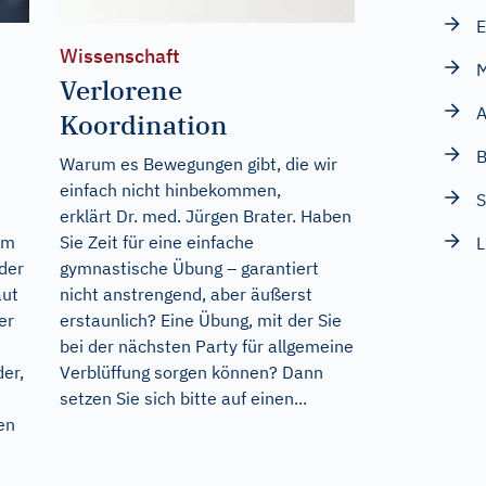
E
Wissenschaft
M
Verlorene
A
Koordination
B
Warum es Bewegungen gibt, die wir
einfach nicht hinbekommen,
erklärt Dr. med. Jürgen Brater. Haben
im
Sie Zeit für eine einfache
L
der
gymnastische Übung – garantiert
aut
nicht anstrengend, aber äußerst
er
erstaunlich? Eine Übung, mit der Sie
bei der nächsten Party für allgemeine
er,
Verblüffung sorgen können? Dann
setzen Sie sich bitte auf einen...
en