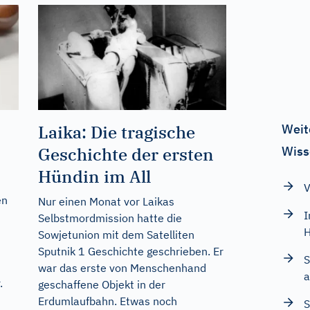
Weit
Laika: Die tragische
Wiss
Geschichte der ersten
Hündin im All
V
en
Nur einen Monat vor Laikas
I
Selbstmordmission hatte die
H
Sowjetunion mit dem Satelliten
Sputnik 1 Geschichte geschrieben. Er
S
war das erste von Menschenhand
a
.
geschaffene Objekt in der
Erdumlaufbahn. Etwas noch
S