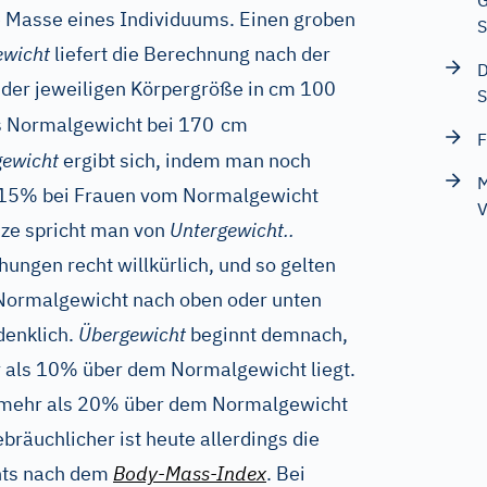
G
 Masse eines Individuums. Einen groben
S
wicht
liefert die Berechnung nach der
D
 der jeweiligen Körpergröße in cm 100
S
as Normalgewicht bei 170
cm
F
gewicht
ergibt sich, indem man noch
M
 15% bei Frauen vom Normalgewicht
V
nze spricht man von
Untergewicht..
hungen recht willkürlich, und so gelten
ormalgewicht nach oben oder unten
denklich.
Übergewicht
beginnt demnach,
 als 10% über dem Normalgewicht liegt.
 mehr als 20% über dem Normalgewicht
ebräuchlicher ist heute allerdings die
hts nach dem
Body-Mass-Index
. Bei