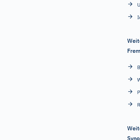
U
I
Weit
Frem
B
W
P
R
Weit
Syno