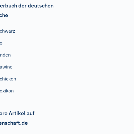
erbuch der deutschen
che
chwarz
o
inden
awine
chicken
exikon
ere Artikel auf
enschaft.de