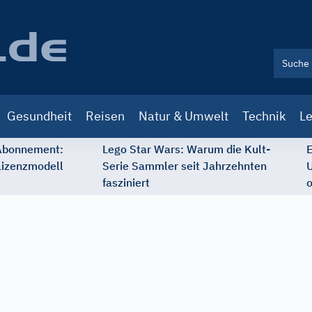
Gesundheit
Reisen
Natur & Umwelt
Technik
Le
 Abonnement:
Lego Star Wars: Warum die Kult-
E
Lizenzmodell
Serie Sammler seit Jahrzehnten
U
fasziniert
o