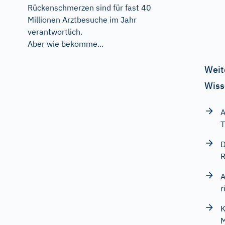
Rückenschmerzen sind für fast 40
Millionen Arztbesuche im Jahr
verantwortlich.
Aber wie bekomme...
Weit
Wiss
A
T
D
R
A
r
K
M