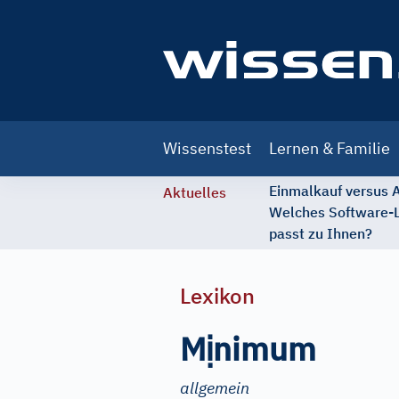
Main
Wissenstest
Lernen & Familie
navigation
Einmalkauf versus
Aktuelles
Welches Software-
passt zu Ihnen?
Lexikon
ị
M
nimum
allgemein