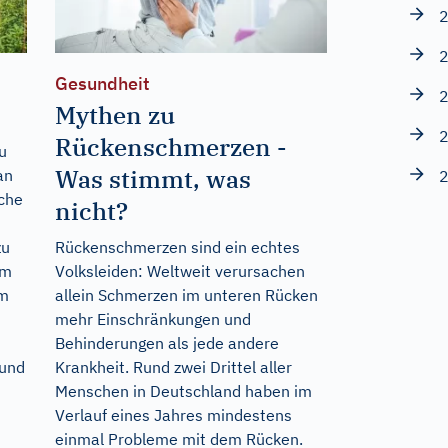
2
2
Gesundheit
2
Mythen zu
2
Rückenschmerzen -
u
Was stimmt, was
an
2
nche
nicht?
zu
Rückenschmerzen sind ein echtes
im
Volksleiden: Weltweit verursachen
am
allein Schmerzen im unteren Rücken
mehr Einschränkungen und
Behinderungen als jede andere
 und
Krankheit. Rund zwei Drittel aller
Menschen in Deutschland haben im
Verlauf eines Jahres mindestens
einmal Probleme mit dem Rücken.