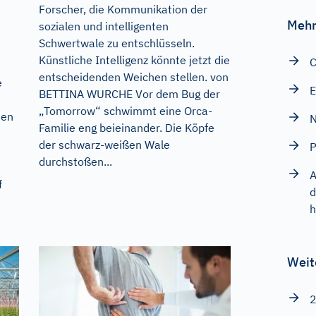
Forscher, die Kommunikation der
Mehr
sozialen und intelligenten
Schwertwale zu entschlüsseln.
Künstliche Intelligenz könnte jetzt die
C
entscheidenden Weichen stellen. von
e
E
BETTINA WURCHE Vor dem Bug der
„Tomorrow“ schwimmt eine Orca-
men
N
Familie eng beieinander. Die Köpfe
der schwarz-weißen Wale
P
durchstoßen...
A
f
d
h
Weit
2