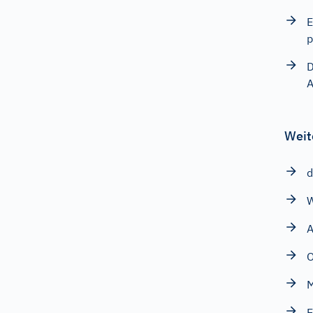
E
p
D
A
Weit
d
W
A
M