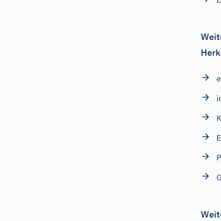
Weit
Herk
e
i
K
E
P
G
Weit