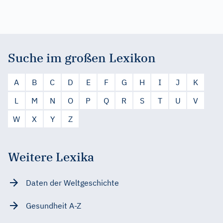
Suche im großen Lexikon
A
B
C
D
E
F
G
H
I
J
K
L
M
N
O
P
Q
R
S
T
U
V
W
X
Y
Z
Weitere Lexika
Daten der Weltgeschichte
Gesundheit A-Z