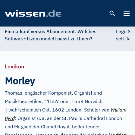
Open 
Einmalkauf versus Abonnement: Welches
Lego St
Software-Lizenzmodell passt zu Ihnen?
seit Jah
Lexikon
Morley
Thomas, englischer Komponist, Organist und
Musiktheoretiker, *
1557 oder 1558 Norwich,
†
wahrscheinlich Okt. 1602 London; Schüler von
William
’
Byrd;
Organist u.
a. an der St. Paul
s Cathedral London
und Mitglied der Chapel Royal; bedeutender