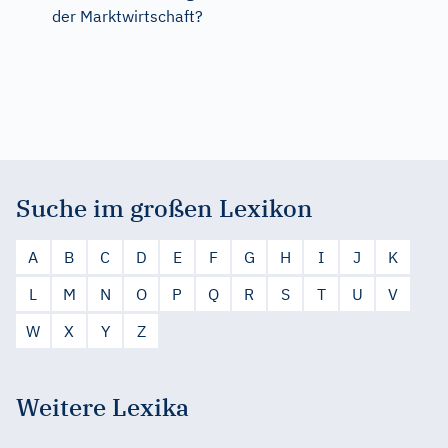
der Marktwirtschaft?
Suche im großen Lexikon
A
B
C
D
E
F
G
H
I
J
K
L
M
N
O
P
Q
R
S
T
U
V
W
X
Y
Z
Weitere Lexika