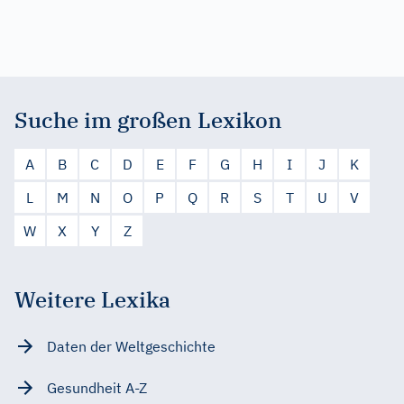
Suche im großen Lexikon
A
B
C
D
E
F
G
H
I
J
K
L
M
N
O
P
Q
R
S
T
U
V
W
X
Y
Z
Weitere Lexika
Daten der Weltgeschichte
Gesundheit A-Z