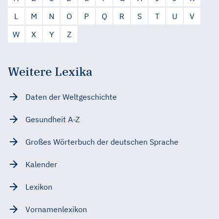
L
M
N
O
P
Q
R
S
T
U
V
W
X
Y
Z
Weitere Lexika
Daten der Weltgeschichte
Gesundheit A-Z
Großes Wörterbuch der deutschen Sprache
Kalender
Lexikon
Vornamenlexikon