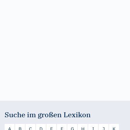
Suche im großen Lexikon
A
B
C
D
E
F
G
H
I
J
K