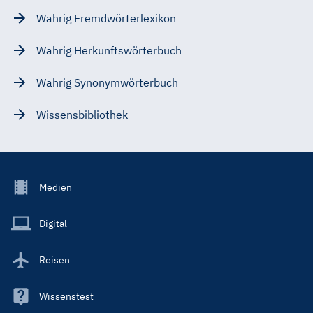
Wahrig Fremdwörterlexikon
Wahrig Herkunftswörterbuch
Wahrig Synonymwörterbuch
Wissensbibliothek
Footer
Medien
Menu
Main
Digital
Reisen
Wissenstest