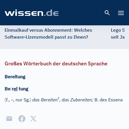
Open 
Einmalkauf versus Abonnement: Welches
Lego St
Software-Lizenzmodell passt zu Ihnen?
seit Jah
Großes Wörterbuch der deutschen Sprache
Bereitung
Be
|
r
ei
|
tung
1
〈
–
〉
f.
,
, nur Sg.
das Bereiten
, das Zubereiten;
B. des Essens