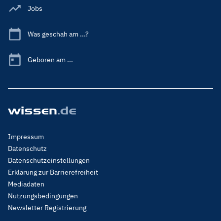
Jobs
Was geschah am ...?
Geboren am ...
Footer
Impressum
Menu
Datenschutz
Legal
Datenschutzeinstellungen
Erklärung zur Barrierefreiheit
Mediadaten
Nutzungsbedingungen
Newsletter Registrierung