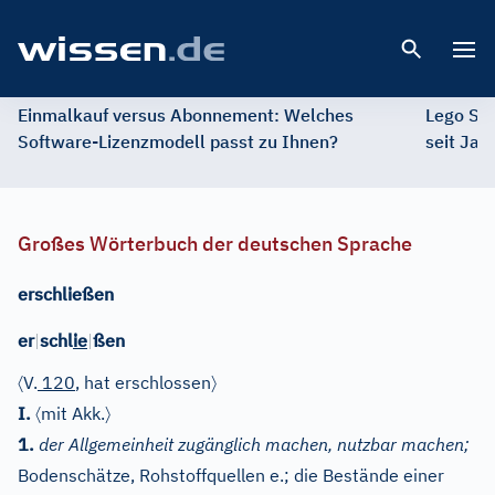
Open 
Einmalkauf versus Abonnement: Welches
Lego St
Software-Lizenzmodell passt zu Ihnen?
seit Jah
Großes Wörterbuch der deutschen Sprache
erschließen
er
|
schl
ie
|
ßen
〈
〉
V.
120
, hat erschlossen
〈
〉
I.
mit Akk.
1.
der Allgemeinheit zugänglich machen, nutzbar machen;
Bodenschätze, Rohstoffquellen e.; die Bestände einer