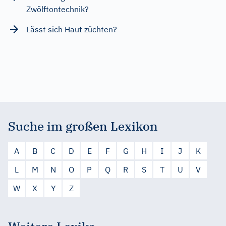
Zwölftontechnik?
Lässt sich Haut züchten?
Suche im großen Lexikon
A
B
C
D
E
F
G
H
I
J
K
L
M
N
O
P
Q
R
S
T
U
V
W
X
Y
Z